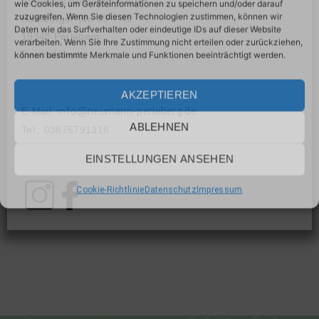
Autohaus Neumann GmbH
wie Cookies, um Geräteinformationen zu speichern und/oder darauf
zuzugreifen. Wenn Sie diesen Technologien zustimmen, können wir
Hamburger Str. 39 – 41
Daten wie das Surfverhalten oder eindeutige IDs auf dieser Website
19348 Perleberg
verarbeiten. Wenn Sie Ihre Zustimmung nicht erteilen oder zurückziehen,
Deutschland
können bestimmte Merkmale und Funktionen beeinträchtigt werden.
AKZEPTIEREN
info@neumann-perleberg.de
E-Mail:
ABLEHNEN
Tel.: 03876791318
EINSTELLUNGEN ANSEHEN
Cookie-Richtlinie
Datenschutz
Impressum